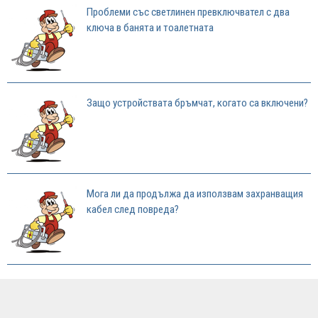
Проблеми със светлинен превключвател с два
ключа в банята и тоалетната
Защо устройствата бръмчат, когато са включени?
Мога ли да продължа да използвам захранващия
кабел след повреда?