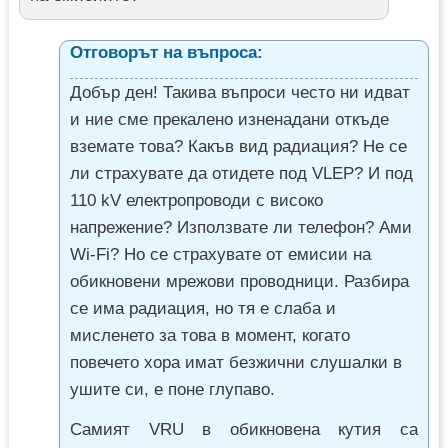
Отговорът на въпроса:
Добър ден! Такива въпроси често ни идват
и ние сме прекалено изненадани откъде
вземате това? Какъв вид радиация? Не се
ли страхувате да отидете под VLEP? И под
110 kV електропроводи с високо
напрежение? Използвате ли телефон? Ами
Wi-Fi? Но се страхувате от емисии на
обикновени мрежови проводници. Разбира
се има радиация, но тя е слаба и
мисленето за това в момент, когато
повечето хора имат безжични слушалки в
ушите си, е поне глупаво.
Самият VRU в обикновена кутия са