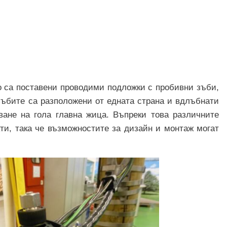
то са поставени проводими подложки с пробивни зъби,
зъбите са разположени от едната страна и вдлъбнати
ване на гола главна жица. Въпреки това различните
ти, така че възможностите за дизайн и монтаж могат