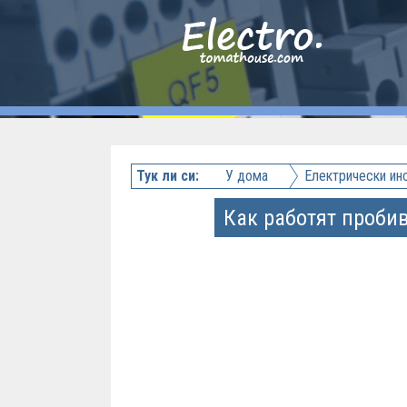
Тук ли си:
У дома
Електрически ин
Как работят проби