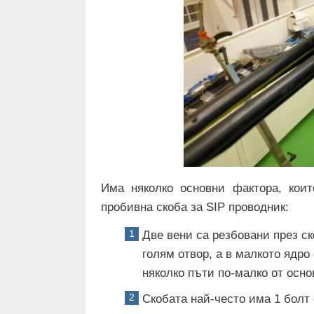
Има няколко основни фактора, коит
пробивна скоба за SIP проводник:
Две вени са резбовани през ск
голям отвор, а в малкото ядро 
няколко пъти по-малко от осно
Скобата най-често има 1 болт 