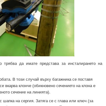
о трябва да имате представа за инсталирането на
обата. В този случай върху багажника се поставя
​​се вкарва клонче (обикновено сечението на клона е
вното сечение на линията).
с шапка на сергия. Затяга се с глава или ключ (за