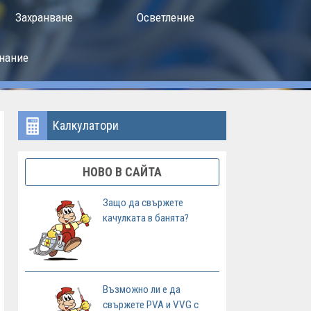
Захранване
Осветление
нание
Калкулатори
НОВО В САЙТА
Защо да свържете
качулката в банята?
Възможно ли е да
свържете PVA и VVG с