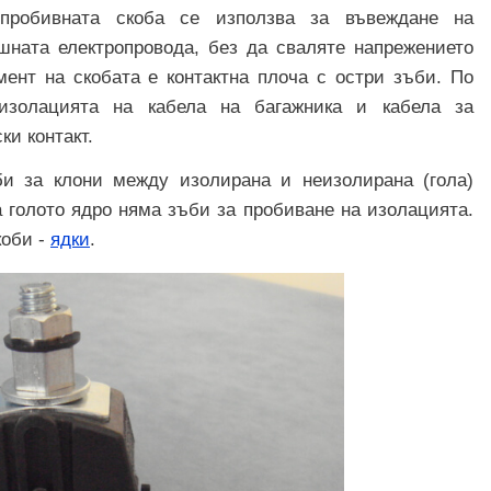
 пробивната скоба се използва за въвеждане на
шната електропровода, без да сваляте напрежението
мент на скобата е контактна плоча с остри зъби. По
изолацията на кабела на багажника и кабела за
ки контакт.
и за клони между изолирана и неизолирана (гола)
 голото ядро ​​няма зъби за пробиване на изолацията.
коби -
ядки
.