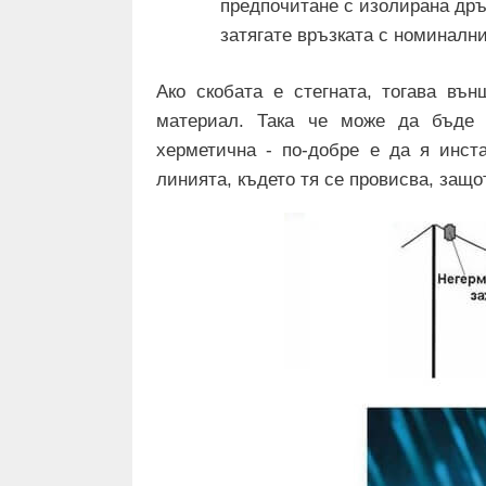
предпочитане с изолирана дръж
затягате връзката с номинални
Ако скобата е стегната, тогава въ
материал. Така че може да бъде 
херметична - по-добре е да я инст
линията, където тя се провисва, защо