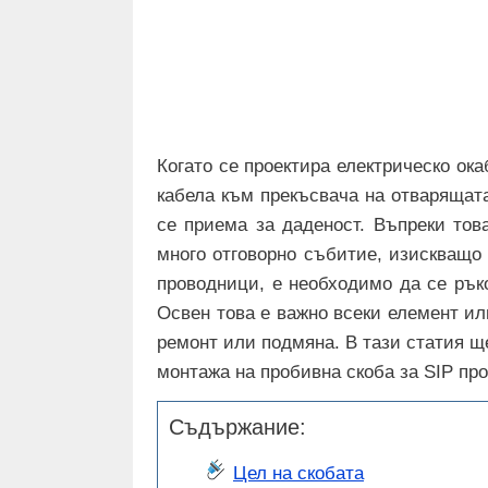
Когато се проектира електрическо ок
кабела към прекъсвача на отварящата
се приема за даденост. Въпреки тов
много отговорно събитие, изискващо 
проводници, е необходимо да се ръко
Освен това е важно всеки елемент ил
ремонт или подмяна. В тази статия щ
монтажа на пробивна скоба за SIP пр
Съдържание:
Цел на скобата