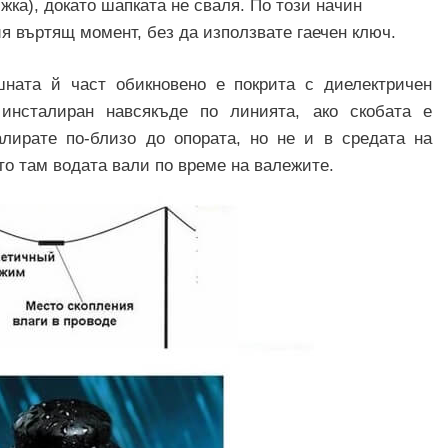
ка), докато шапката не сваля. По този начин
я въртящ момент, без да използвате гаечен ключ.
ншната й част обикновено е покрита с диелектричен
инсталиран навсякъде по линията, ако скобата е
алирате по-близо до опората, но не и в средата на
то там водата вали по време на валежите.