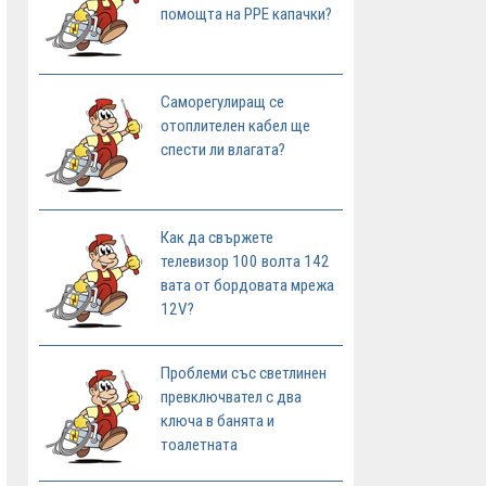
помощта на PPE капачки?
Саморегулиращ се
отоплителен кабел ще
спести ли влагата?
Как да свържете
телевизор 100 волта 142
вата от бордовата мрежа
12V?
Проблеми със светлинен
превключвател с два
ключа в банята и
тоалетната