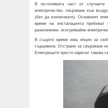
В по-голямата част от случаите
електричество, свързване към възду
(без да изключвате). Основният еле
време на инсталацията пробиват 
разклонение, осигурявайки електричес
В същото време има опции за скоб
сърцевина. Отстрани за свързване на
Електриците просто наричат ​​такива с