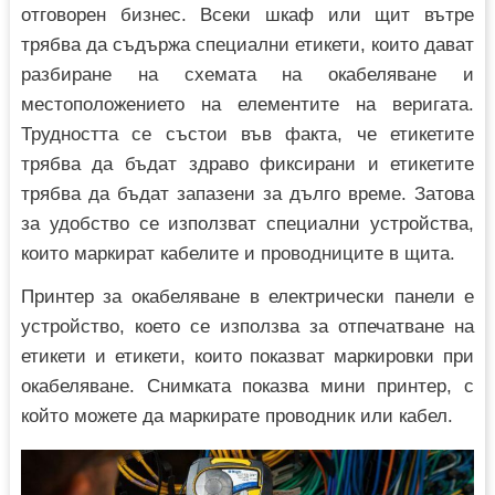
отговорен бизнес. Всеки шкаф или щит вътре
трябва да съдържа специални етикети, които дават
разбиране на схемата на окабеляване и
местоположението на елементите на веригата.
Трудността се състои във факта, че етикетите
трябва да бъдат здраво фиксирани и етикетите
трябва да бъдат запазени за дълго време. Затова
за удобство се използват специални устройства,
които маркират кабелите и проводниците в щита.
Принтер за окабеляване в електрически панели е
устройство, което се използва за отпечатване на
етикети и етикети, които показват маркировки при
окабеляване. Снимката показва мини принтер, с
който можете да маркирате проводник или кабел.