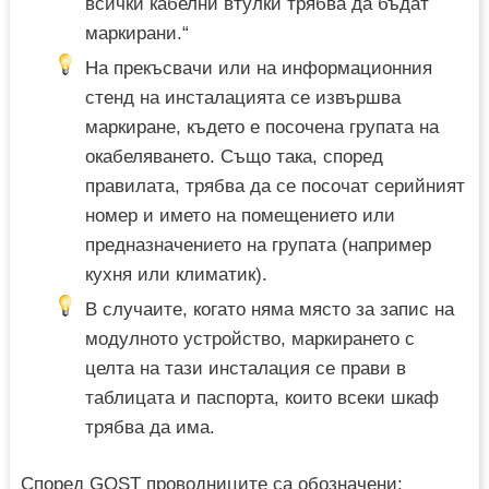
всички кабелни втулки трябва да бъдат
маркирани.“
На прекъсвачи или на информационния
стенд на инсталацията се извършва
маркиране, където е посочена групата на
окабеляването. Също така, според
правилата, трябва да се посочат серийният
номер и името на помещението или
предназначението на групата (например
кухня или климатик).
В случаите, когато няма място за запис на
модулното устройство, маркирането с
целта на тази инсталация се прави в
таблицата и паспорта, които всеки шкаф
трябва да има.
Според GOST проводниците са обозначени: