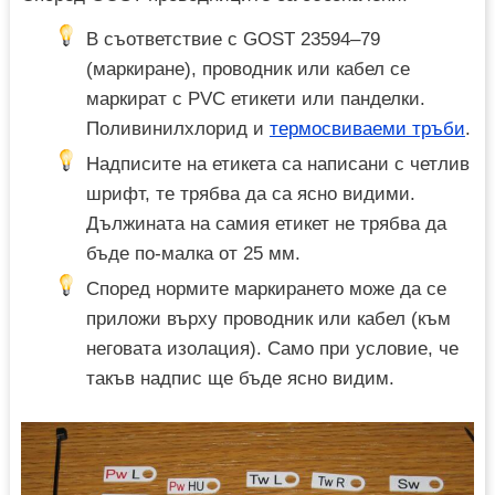
В съответствие с GOST 23594–79
(маркиране), проводник или кабел се
маркират с PVC етикети или панделки.
Поливинилхлорид и
термосвиваеми тръби
.
Надписите на етикета са написани с четлив
шрифт, те трябва да са ясно видими.
Дължината на самия етикет не трябва да
бъде по-малка от 25 мм.
Според нормите маркирането може да се
приложи върху проводник или кабел (към
неговата изолация). Само при условие, че
такъв надпис ще бъде ясно видим.