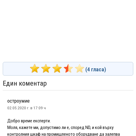
(
4
гласа)
Един коментар
остроумие
02.05.2020 г. в 17:09 ч
Добро време експерти.
Моля, кажете ми, допустимо ли е, според ND, и кой върху
контролния шкаф на промишленото оборудване да залепва