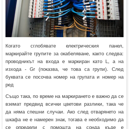
Когато сглобявате електрическия панел,
маркирайте групите за окабеляване, както следва:
проводникът на входа е маркиран като L, а на
изхода - Gr (показва, че това са групи). След
буквата се посочва номер на групата и номер на
ред
Също така, по време на маркирането е важно да се
вземат предвид всички цветови разлики, така че
да няма спешни случаи. Ако след отварянето на
шкафа не е намерен знак, тогава е необходимо да
се определи с помощта на сонда къде е