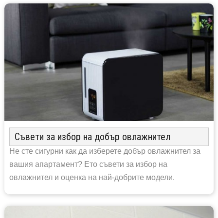
Съвети за избор на добър овлажнител
Не сте сигурни как да изберете добър овлажнител за
вашия апартамент? Ето съвети за избор на
овлажнител и оценка на най-добрите модели.