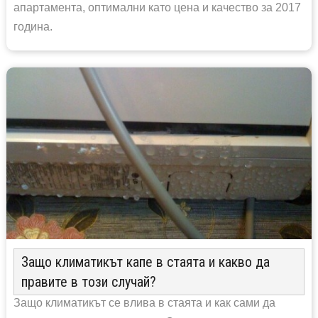
апартамента, оптимални като цена и качество за 2017
година.
Защо климатикът капе в стаята и какво да
правите в този случай?
Защо климатикът се влива в стаята и как сами да