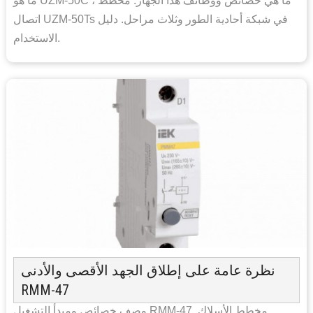
ما هو UZM-50C ، ما هي خصائص ووظائف هذا الجهاز. مخطط
اتصال UZM-50Ts في شبكة أحادية الطور وثلاث مراحل. دليل
الاستخدام.
نظرة عامة على إطلاق الجهد الأقصى والأدنى
RMM-47
وصف خصائص ومبدأ التشغيل RMM-47. مخطط الأسلاك