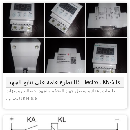
نظرة عامة على تتابع الجهد HS Electro UKN-63s
تعليمات إعداد وتوصيل جهاز التحكم بالجهد. خصائص وميزات
تصميم UKN-63s.